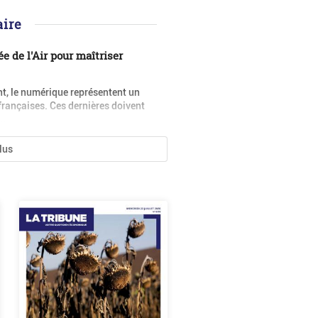
ire
e de l'Air pour maîtriser
ment, le numérique représentent un
 françaises. Ces dernières doivent
..
plus