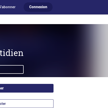
S'abonner
Connexion
tidien
ner
cter