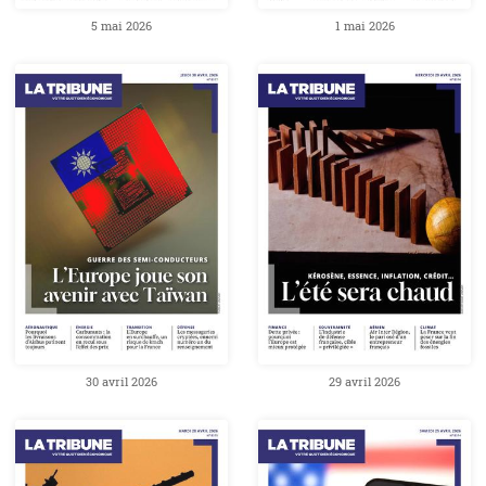
5 mai 2026
1 mai 2026
30 avril 2026
29 avril 2026