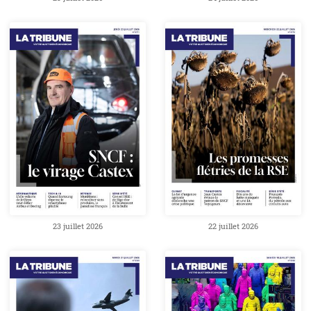
23 juillet 2026
22 juillet 2026