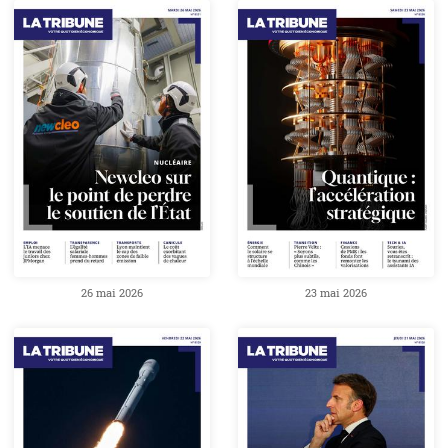
26 mai 2026
23 mai 2026