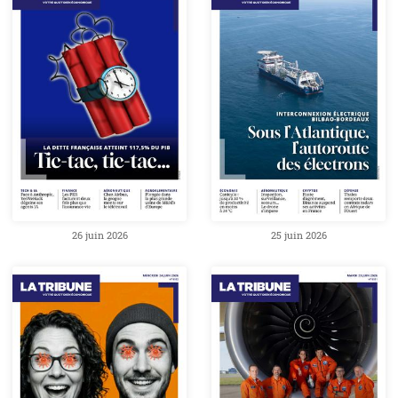
26 juin 2026
25 juin 2026