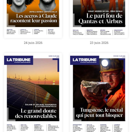
24 juin 2026
23 juin 2026