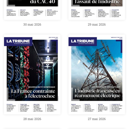
30 mai 2026
29 mai 2026
28 mai 2026
27 mai 2026