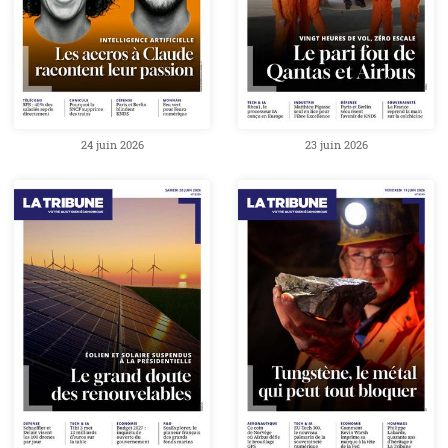
24 juin 2026
23 juin 2026