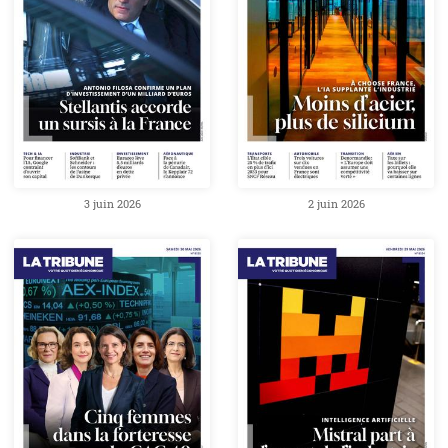
3 juin 2026
2 juin 2026