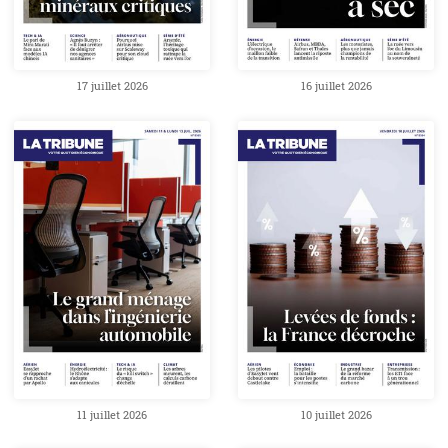
17 juillet 2026
16 juillet 2026
11 juillet 2026
10 juillet 2026