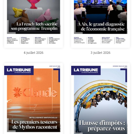
4 juillet 2026
3 juillet 2026