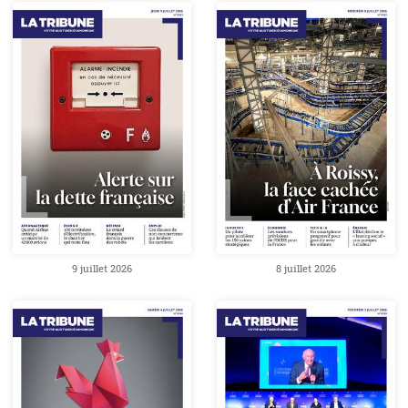
9 juillet 2026
8 juillet 2026