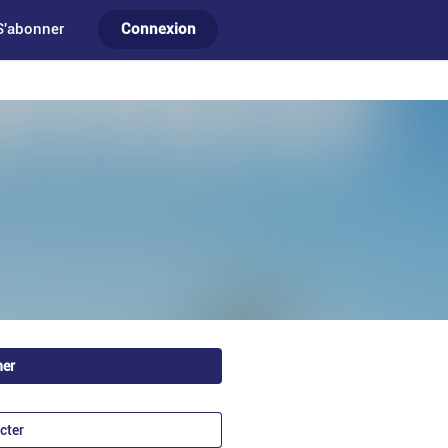
S'abonner
Connexion
ner
cter