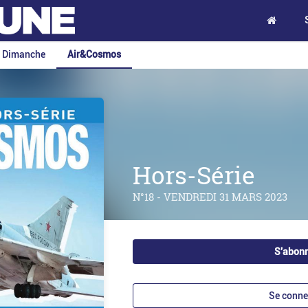
e Dimanche
Air&Cosmos
Hors-Série
N°18 - VENDREDI 31 MARS 2023
S'abon
Se conne