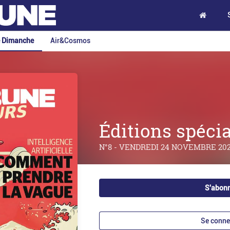
e Dimanche
Air&Cosmos
Éditions spécia
N°8 - VENDREDI 24 NOVEMBRE 20
S'abon
Se conne