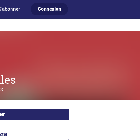
S'abonner
Connexion
les
23
ner
cter