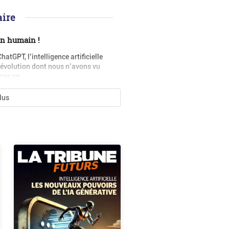
ire
un humain !
atGPT, l’intelligence artificielle
 révolution dont nous n’avons vu
cas un...
plus