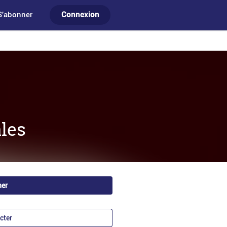
S'abonner
Connexion
les
ner
cter